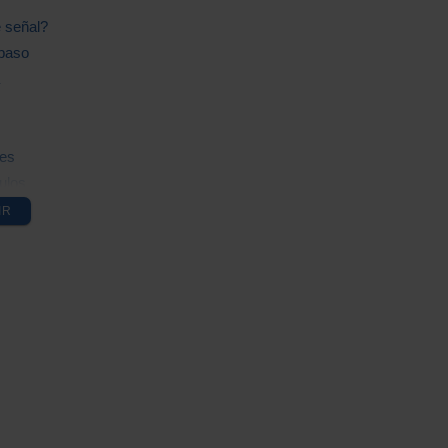
e señal?
 paso
les
ulos
IR