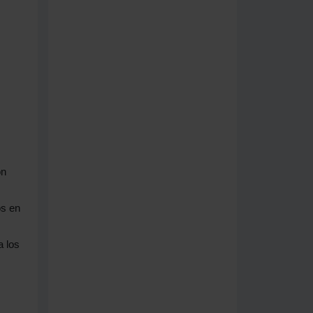
ón
os en
a los