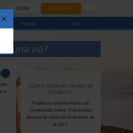
LOGIN
REGISTRO
Ventajas
FAQ
en una vía?
stán
¿Cómo obtener carnet de
Conducir?
de a
Prepara tu examen teórico de
Conducción Online. Practicatest
dispone de todos los Exámenes de
la DGT.