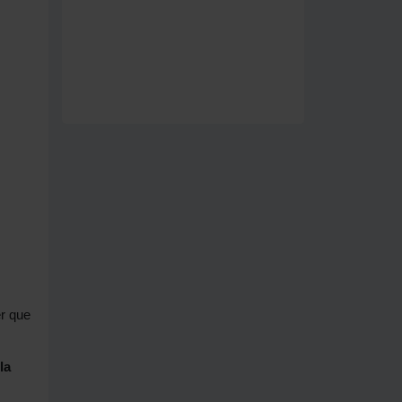
er que
la