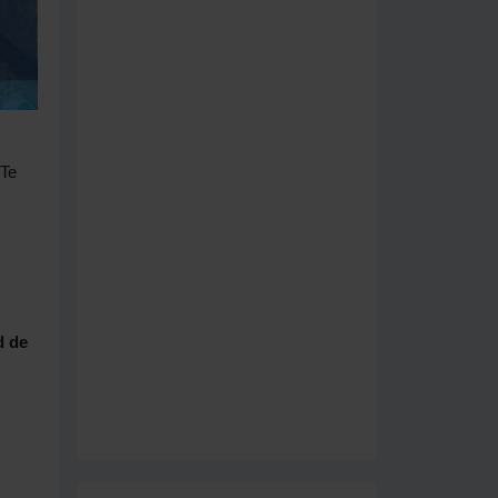
 Te
d de