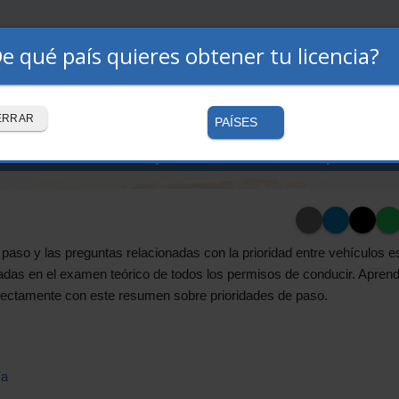
e qué país quieres obtener tu licencia?
Premium
Autoescuelas
Cómo funciona
ERRAR
PAÍSES
stablece la prioridad de paso 
 paso y las preguntas relacionadas con la prioridad entre vehículos e
ladas en el examen teórico de todos los permisos de conducir. Apren
rectamente con este resumen sobre prioridades de paso.
ía