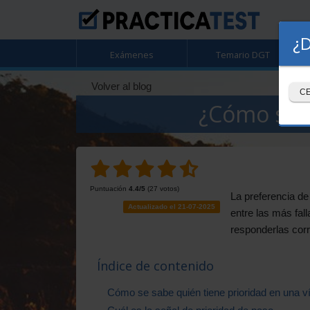
¿D
Exámenes
Temario DGT
Volver al blog
C
¿Cómo se e
Puntuación
4.4
/5
(
27
votos)
La preferencia de
Actualizado el 21-07-2025
entre las más fal
responderlas cor
Índice de contenido
Cómo se sabe quién tiene prioridad en una v