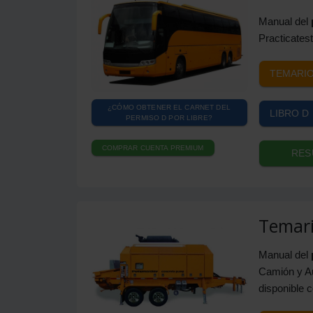
Manual del
Practicatest
TEMARIO
¿CÓMO OBTENER EL CARNET DEL
LIBRO D 
PERMISO D POR LIBRE?
COMPRAR CUENTA PREMIUM
RES
Temari
Manual del
Camión y Au
disponible 