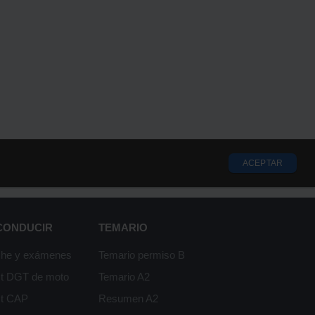
ACEPTAR
 CONDUCIR
TEMARIO
che y exámenes
Temario permiso B
st DGT de moto
Temario A2
st CAP
Resumen A2