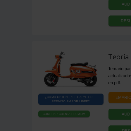
AUD
RESU
Teoría
Temario pa
actualizados
en pdf.
TEMARIO
¿CÓMO OBTENER EL CARNET DEL
PERMISO AM POR LIBRE?
AUD
COMPRAR CUENTA PREMIUM
RES