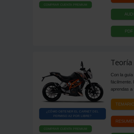
COMPRAR CUENTA PREMIUM
AUD
PDF
Teoría
Con la guía 
fácilmente.
aprendas a t
TEMARIO
¿CÓMO OBTENER EL CARNET DEL
PERMISO A2 POR LIBRE?
RESUMEN
COMPRAR CUENTA PREMIUM