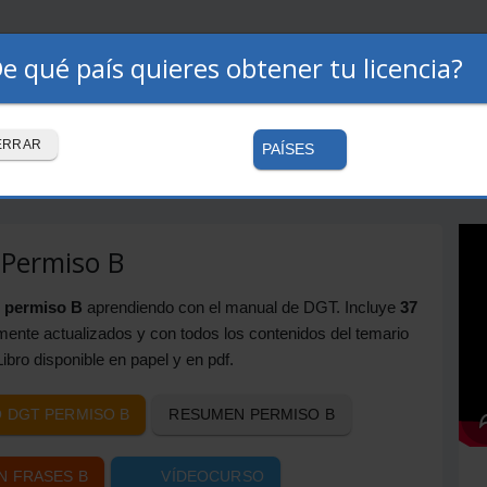
e qué país quieres obtener tu licencia?
Premium
Autoescuelas
Cómo funciona
 online o formato libro
ERRAR
PAÍSES
 Permiso B
u
permiso B
aprendiendo con el manual de DGT. Incluye
37
mente actualizados y con todos los contenidos del temario
ibro disponible en papel y en pdf.
 DGT PERMISO B
RESUMEN PERMISO B
N FRASES B
VÍDEOCURSO