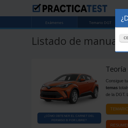
¿D
Exámenes
Temario DGT
Listado de manuales
C
Teoría
Consigue t
temas
total
de la DGT. L
TEMARIO
¿CÓMO OBTENER EL CARNET DEL
PERMISO B POR LIBRE?
RESUME