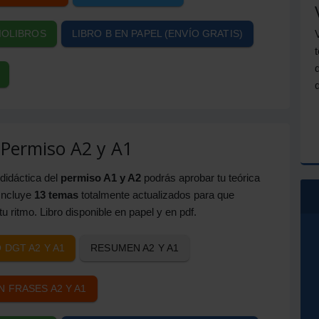
IOLIBROS
LIBRO B EN PAPEL (ENVÍO GRATIS)
 Permiso A2 y A1
didáctica del
permiso A1 y A2
podrás aprobar tu teórica
 Incluye
13 temas
totalmente actualizados para que
u ritmo. Libro disponible en papel y en pdf.
 DGT A2 Y A1
RESUMEN A2 Y A1
 FRASES A2 Y A1