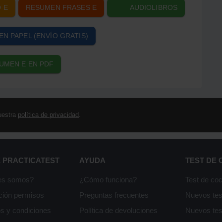
 E
RESUMEN FRASES E
AUDIOLIBROS
EN PAPEL (ENVÍO GRATIS)
UMEN E EN PDF
uestra
política de privacidad
.
 PRACTICATEST
AYUDA
TEST DE
es somos?
¿Cómo funciona?
Test de co
ción permisos
Preguntas frecuentes
Nuevos te
s y condiciones
Política de devoluciones
Nuevos te