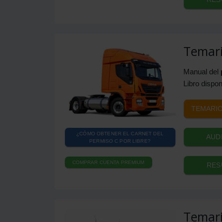
Temari
Manual del
Libro dispon
TEMARIO
¿CÓMO OBTENER EL CARNET DEL
AUD
PERMISO C POR LIBRE?
COMPRAR CUENTA PREMIUM
RES
Temari