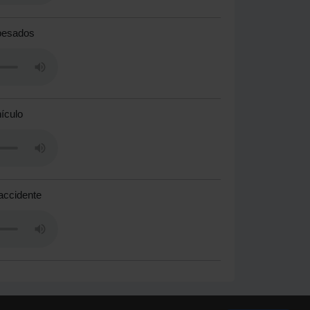
 pesados
ículo
accidente