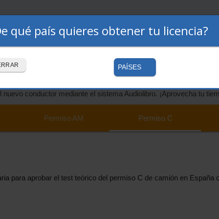
e qué país quieres obtener tu licencia?
Premium
Autoescuelas
Cómo funciona
iso C 2026 de la DGT
ERRAR
PAÍSES
l nuevo conductor mediante el sistema Audiolibro. ¡Aprovecha tu tie
Permiso
AM
Permiso
C
saria para aprobar el test teórico del permiso C de camión en España