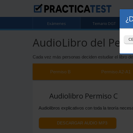
¿D
Exámenes
Temario DGT
AudioLibro del Perm
C
Cada vez más personas deciden estudiar el libro de
Permiso
B
Permiso
A2-A1
Audiolibro Permiso C
Audiolibros explicativos con toda la teoría nece
DESCARGAR AUDIO MP3