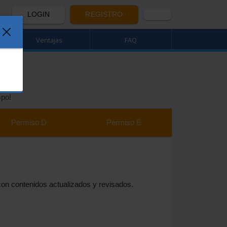
LOGIN
REGISTRO
Ventajas
FAQ
mpo!
Permiso
D
Permiso
E
 con contenidos actualizados y revisados.