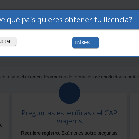
e qué país quieres obtener tu licencia?
Premium
Autoescuelas
Cómo funciona
cías y viajeros
ERRAR
PAÍSES
ento para el examen. Exámenes de formación de conductores profesi
Preguntas específicas del CAP
Viajeros
do
Requiere registro.
Exámenes sobre preguntas