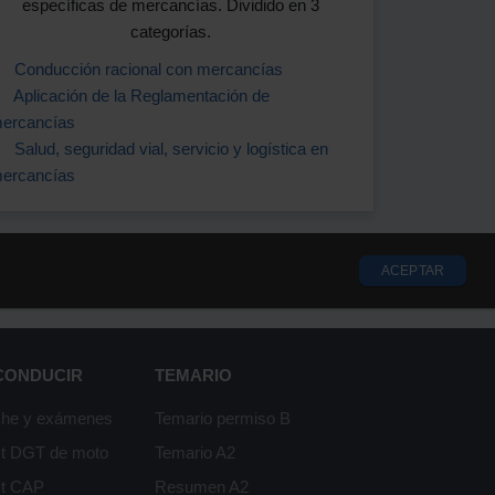
específicas de mercancías. Dividido en 3
categorías.
Conducción racional con mercancías
Aplicación de la Reglamentación de
ercancías
Salud, seguridad vial, servicio y logística en
ercancías
ACEPTAR
 CONDUCIR
TEMARIO
che y exámenes
Temario permiso B
st DGT de moto
Temario A2
st CAP
Resumen A2