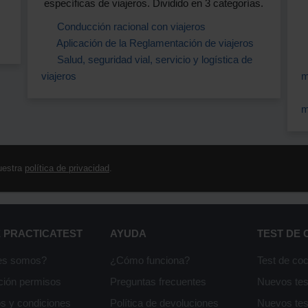
específicas de viajeros. Dividido en 3 categorías.
Conducción racional con viajeros
Aplicación de la Reglamentación de viajeros
Salud, seguridad vial, servicio y logística de
viajeros
m
m
uestra
política de privacidad
.
 PRACTICATEST
AYUDA
TEST DE
es somos?
¿Cómo funciona?
Test de co
ción permisos
Preguntas frecuentes
Nuevos te
s y condiciones
Política de devoluciones
Nuevos te