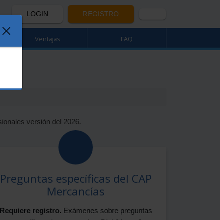
LOGIN
REGISTRO
Ventajas
FAQ
onales versión del 2026.
Preguntas específicas del CAP
Mercancías
Requiere registro.
Exámenes sobre preguntas