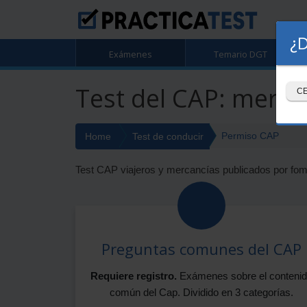
¿D
Exámenes
Temario DGT
Test del CAP: mercan
C
Permiso CAP
Home
Test de conducir
Test CAP viajeros y mercancías publicados por fom
Preguntas comunes del CAP
Requiere registro.
Exámenes sobre el conteni
común del Cap. Dividido en 3 categorías.