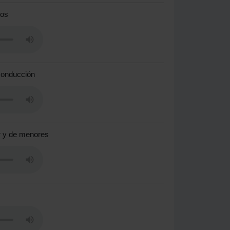
ros
 conducción
ar y de menores