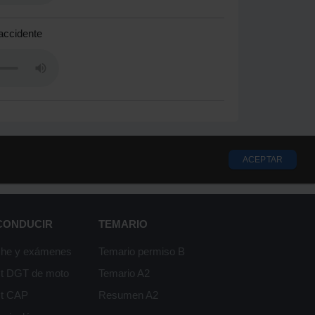
accidente
ACEPTAR
 CONDUCIR
TEMARIO
che y exámenes
Temario permiso B
st DGT de moto
Temario A2
st CAP
Resumen A2