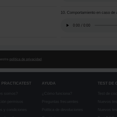
10. Comportamiento en caso de 
uestra
política de privacidad
.
 PRACTICATEST
AYUDA
TEST DE
es somos?
¿Cómo funciona?
Test de co
ción permisos
Preguntas frecuentes
Nuevos te
s y condiciones
Política de devoluciones
Nuevos te