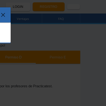
LOGIN
REGISTRO
Ventajas
FAQ
mpo!
Permiso
D
Permiso
E
or los profesores de Practicatest.