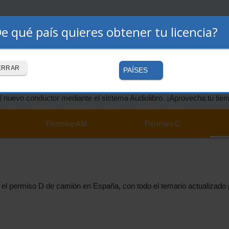
e qué país quieres obtener tu licencia?
Premium
Autoescuelas
Cómo funciona
iso D 2026 de la DGT
ERRAR
PAÍSES
l nuevo conductor mediante el sistema Audiolibro. ¡Aprovecha tu tie
Permiso
AM
Permiso
C
el permiso D de camión en España, con todo el temario actualizado p