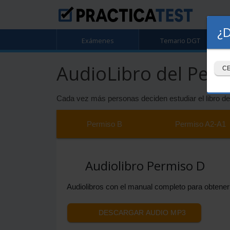
¿D
Exámenes
Temario DGT
AudioLibro del Perm
C
Cada vez más personas deciden estudiar el libro de
Permiso
B
Permiso
A2-A1
Audiolibro Permiso D
Audiolibros con el manual completo para obtener 
DESCARGAR AUDIO MP3