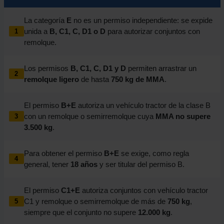
La categoría
E
no es un permiso independiente: se expide
unida a
B, C1, C, D1 o D
para autorizar conjuntos con
1
remolque.
Los permisos
B, C1, C, D1 y D
permiten arrastrar un
2
remolque ligero
de hasta
750 kg de MMA
.
El permiso
B+E
autoriza un vehículo tractor de la clase B
con un remolque o semirremolque cuya
MMA no supere
3
3.500 kg
.
Para obtener el permiso
B+E
se exige, como regla
4
general, tener
18 años
y ser titular del permiso B.
El permiso
C1+E
autoriza conjuntos con vehículo tractor
C1 y remolque o semirremolque de más de
750 kg
,
5
siempre que el conjunto no supere
12.000 kg
.