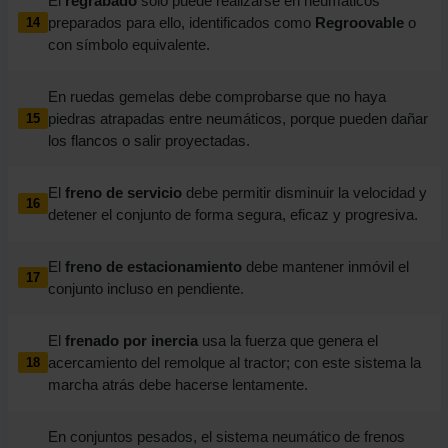
El
regrabado
solo puede realizarse en neumáticos
preparados para ello, identificados como
Regroovable
o
14
con símbolo equivalente.
En ruedas gemelas debe comprobarse que no haya
piedras atrapadas entre neumáticos, porque pueden dañar
15
los flancos o salir proyectadas.
El
freno de servicio
debe permitir disminuir la velocidad y
16
detener el conjunto de forma segura, eficaz y progresiva.
El
freno de estacionamiento
debe mantener inmóvil el
17
conjunto incluso en pendiente.
El
frenado por inercia
usa la fuerza que genera el
acercamiento del remolque al tractor; con este sistema la
18
marcha atrás debe hacerse lentamente.
En conjuntos pesados, el sistema neumático de frenos