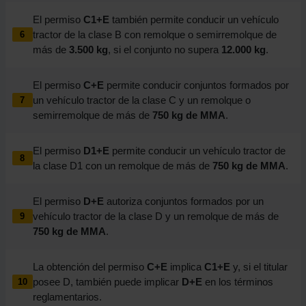
El permiso
C1+E
también permite conducir un vehículo
tractor de la clase B con remolque o semirremolque de
6
más de
3.500 kg
, si el conjunto no supera
12.000 kg
.
El permiso
C+E
permite conducir conjuntos formados por
un vehículo tractor de la clase C y un remolque o
7
semirremolque de más de
750 kg de MMA
.
El permiso
D1+E
permite conducir un vehículo tractor de
8
la clase D1 con un remolque de más de
750 kg de MMA
.
El permiso
D+E
autoriza conjuntos formados por un
vehículo tractor de la clase D y un remolque de más de
9
750 kg de MMA
.
La obtención del permiso
C+E
implica
C1+E
y, si el titular
posee D, también puede implicar
D+E
en los términos
10
reglamentarios.