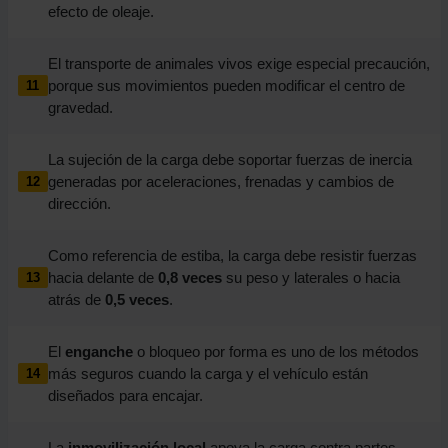
efecto de oleaje.
El transporte de animales vivos exige especial precaución,
porque sus movimientos pueden modificar el centro de
11
gravedad.
La sujeción de la carga debe soportar fuerzas de inercia
generadas por aceleraciones, frenadas y cambios de
12
dirección.
Como referencia de estiba, la carga debe resistir fuerzas
hacia delante de
0,8 veces
su peso y laterales o hacia
13
atrás de
0,5 veces
.
El
enganche
o bloqueo por forma es uno de los métodos
más seguros cuando la carga y el vehículo están
14
diseñados para encajar.
La
inmovilización local
apoya la carga contra partes