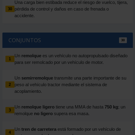
Una carga bien estibada reduce el riesgo de vuelco, tijera,
pérdida de control y daños en caso de frenada o
30
accidente.
CONJUNTOS
30
Un
remolque
es un vehículo no autopropulsado diseñado
1
para ser remolcado por un vehículo de motor.
Un
semirremolque
transmite una parte importante de su
peso al vehículo tractor mediante el sistema de
2
acoplamiento.
Un
remolque ligero
tiene una MMA de hasta
750 kg
; un
3
remolque
no ligero
supera esa masa.
Un
tren de carretera
está formado por un vehículo de
4