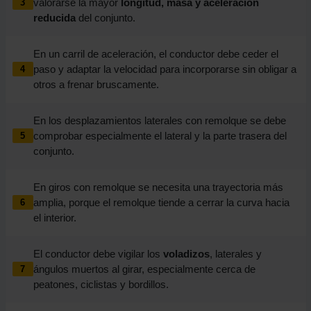
valorarse la mayor
longitud, masa y aceleración
3
reducida
del conjunto.
En un carril de aceleración, el conductor debe ceder el
paso y adaptar la velocidad para incorporarse sin obligar a
4
otros a frenar bruscamente.
En los desplazamientos laterales con remolque se debe
comprobar especialmente el lateral y la parte trasera del
5
conjunto.
En giros con remolque se necesita una trayectoria más
amplia, porque el remolque tiende a cerrar la curva hacia
6
el interior.
El conductor debe vigilar los
voladizos
, laterales y
ángulos muertos al girar, especialmente cerca de
7
peatones, ciclistas y bordillos.