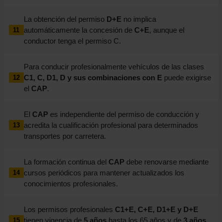
La obtención del permiso
D+E
no implica
automáticamente la concesión de
C+E
, aunque el
11
conductor tenga el permiso C.
Para conducir profesionalmente vehículos de las clases
C1, C, D1, D y sus combinaciones con E
puede exigirse
12
el
CAP
.
El
CAP
es independiente del permiso de conducción y
acredita la cualificación profesional para determinados
13
transportes por carretera.
La formación continua del
CAP
debe renovarse mediante
cursos periódicos para mantener actualizados los
14
conocimientos profesionales.
Los permisos profesionales
C1+E, C+E, D1+E y D+E
tienen vigencia de
5 años
hasta los 65 años y de
3 años
15