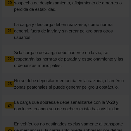
sospecha de desplazamiento, aflojamiento de amarres o
20
pérdida de estabilidad.
La carga y descarga deben realizarse, como norma
general, fuera de la vía y sin crear peligro para otros
21
usuarios.
Si la carga o descarga debe hacerse en la vía, se
respetarán las normas de parada y estacionamiento y las
22
ordenanzas municipales.
No se debe depositar mercancía en la calzada, el arcén o
23
zonas peatonales si puede generar peligro u obstáculo.
La carga que sobresale debe señalizarse con la
V-20
y
24
con luces cuando sea de noche o exista baja visibilidad.
En vehículos no destinados exclusivamente al transporte
de mercancías, la carga solo puede sobresalir por detrás
25