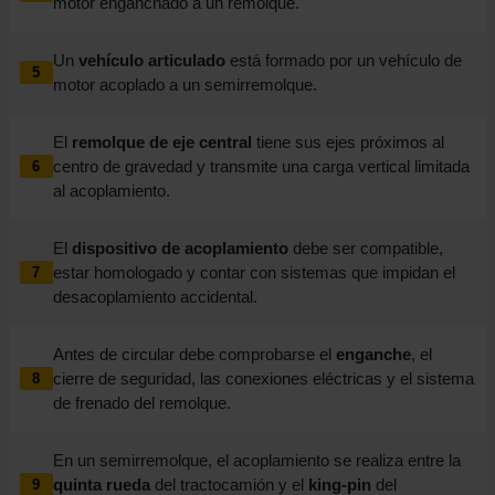
motor enganchado a un remolque.
Un
vehículo articulado
está formado por un vehículo de
5
motor acoplado a un semirremolque.
El
remolque de eje central
tiene sus ejes próximos al
centro de gravedad y transmite una carga vertical limitada
6
al acoplamiento.
El
dispositivo de acoplamiento
debe ser compatible,
estar homologado y contar con sistemas que impidan el
7
desacoplamiento accidental.
Antes de circular debe comprobarse el
enganche
, el
cierre de seguridad, las conexiones eléctricas y el sistema
8
de frenado del remolque.
En un semirremolque, el acoplamiento se realiza entre la
quinta rueda
del tractocamión y el
king-pin
del
9