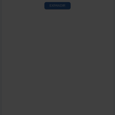
Recomendaciones para evitar la pérdida de puntos
EXPANDIR
en el carnet
Conclusión