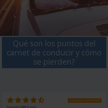
Qué son los puntos del
carnet de conducir y cómo
se pierden?
Actualizado el 21-07-2025
Puntuación
4.5
/5
(
8
votos)