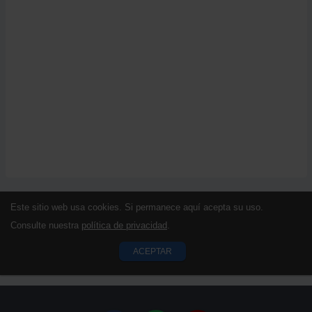
Este sitio web usa cookies. Si permanece aquí acepta su uso.
Consulte nuestra
política de privacidad
.
ACEPTAR