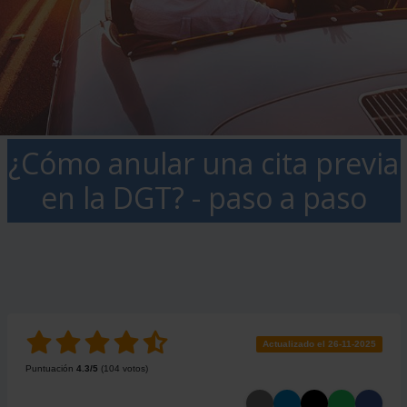
¿Cómo anular una cita previa
en la DGT? - paso a paso
Actualizado el 26-11-2025
Puntuación
4.3
/5
(
104
votos)