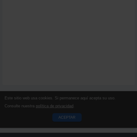
Este sitio web usa cookies. Si permanece aquí acepta su uso.
Consulte nuestra
política de privacidad
.
ACEPTAR