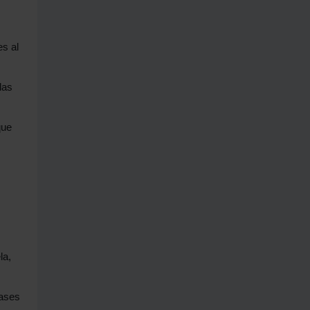
es al
las
que
la,
lases