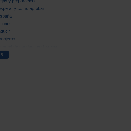
ejos y preparación
 esperar y cómo aprobar
España
aciones
ducir
ranjeros
l carnet de conducir en España
IR