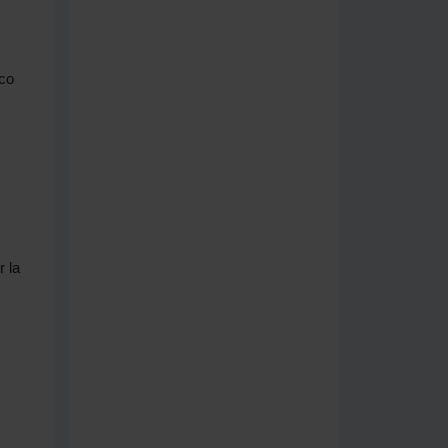
ico
 la