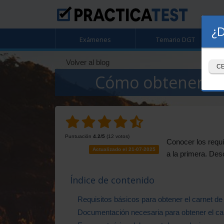
¿D
Exámenes
Temario DGT
Volver al blog
C
Cómo obtener tu 
Puntuación
4.2
/5
(
12
votos)
Conocer los requi
Actualizado el 21-07-2025
a la primera. Des
Índice de contenido
Requisitos básicos para obtener el carnet d
Documentación necesaria para obtener el ca