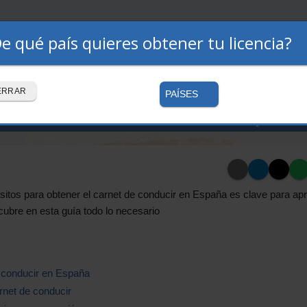
e qué país quieres obtener tu licencia?
Premium
Autoescuelas
Cómo funciona
ERRAR
PAÍSES
carnet de conducir en España:
sitos para obtener el carnet de conducir en España es clave para ap
cubre en esta guía todo lo necesario
e conducir en España
rnet de conducir