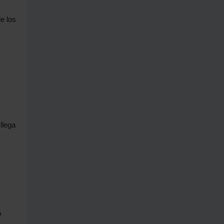
e los
llega
o