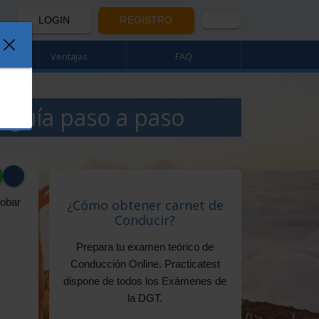
LOGIN
REGISTRO
Ventajas
FAQ
 guía paso a paso
robar
¿Cómo obtener carnet de
Conducir?
Prepara tu examen teórico de
Conducción Online. Practicatest
dispone de todos los Exámenes de
la DGT.