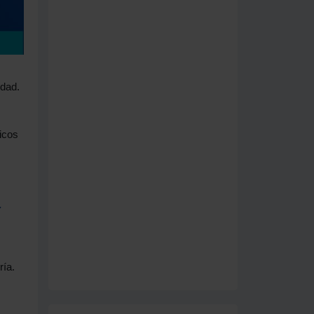
idad.
icos
r
ría.