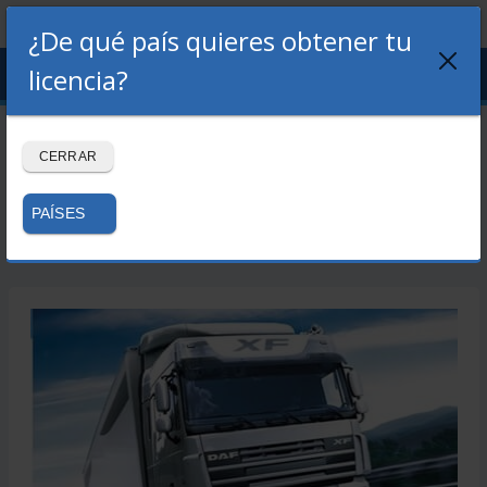
¿De qué país quieres obtener tu
Menu
licencia?
LOGIN
REGISTRO
Libro permiso C +
CERRAR
Premium 180 días
PAÍSES
Volver a la tienda →