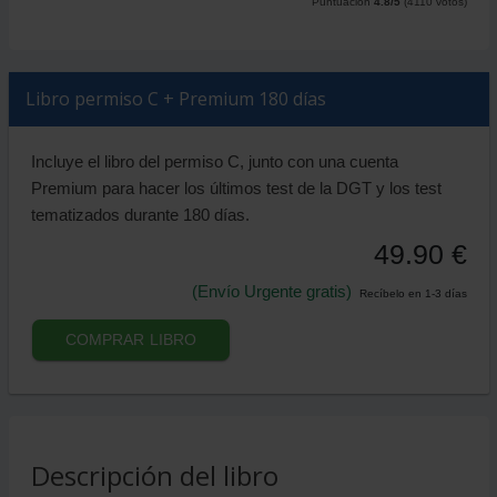
Puntuación
4.8
/5
(
4110
votos)
Libro permiso C + Premium 180 días
Incluye el libro del permiso C, junto con una cuenta
Premium para hacer los últimos test de la DGT y los test
tematizados durante 180 días.
49.90 €
(Envío Urgente gratis)
Recíbelo en 1-3 días
COMPRAR LIBRO
Descripción del libro