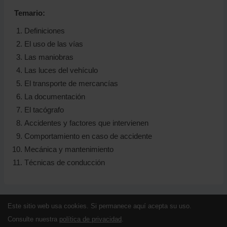
Temario:
Definiciones
El uso de las vías
Las maniobras
Las luces del vehículo
El transporte de mercancías
La documentación
El tacógrafo
Accidentes y factores que intervienen
Comportamiento en caso de accidente
Mecánica y mantenimiento
Técnicas de conducción
Este sitio web usa cookies. Si permanece aquí acepta su uso.
Consulte nuestra
política de privacidad
.