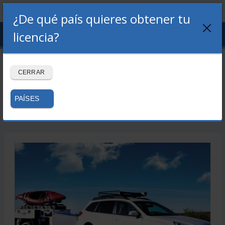
¿De qué país quieres obtener tu
Menu
licencia?
LOGIN
REGISTRO
Libro permiso E +
CERRAR
Premium 180 días
PAÍSES
Volver a la tienda →