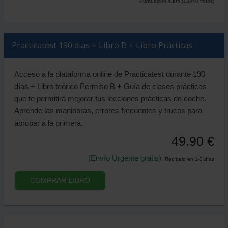
Puntuación
4.8
/5
(
13848
votos)
Practicatest 190 dias + Libro B + Libro Prácticas
Acceso a la plataforma online de Practicatest durante 190
días + Libro teórico Permiso B + Guía de clases prácticas
que te permitirá mejorar tus lecciones prácticas de coche.
Aprende las maniobras, errores frecuentes y trucos para
aprobar a la primera.
49.90 €
(Envío Urgente gratis)
Recíbelo en 1-3 días
COMPRAR LIBRO