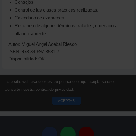
Consejos.
Control de las clases prácticas realizadas.
Calendario de exámenes.
Resumen de algunos términos tratados, ordenados
alfabéticamente.
Autor: Miguel Ángel Acebal Riesco
ISBN: 978-84-697-8531-7
Disponibilidad: OK.
Este sitio web usa cookies. Si permanece aquí acepta su uso.
Consulte nuestra
política de privacidad
.
ACEPTAR