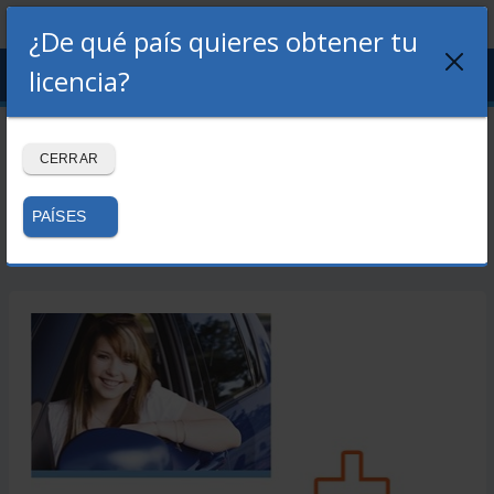
¿De qué país quieres obtener tu
Menu
licencia?
LOGIN
REGISTRO
Practicatest 190 dias +
CERRAR
Libro B + Libro Prácticas
PAÍSES
Volver a la tienda →