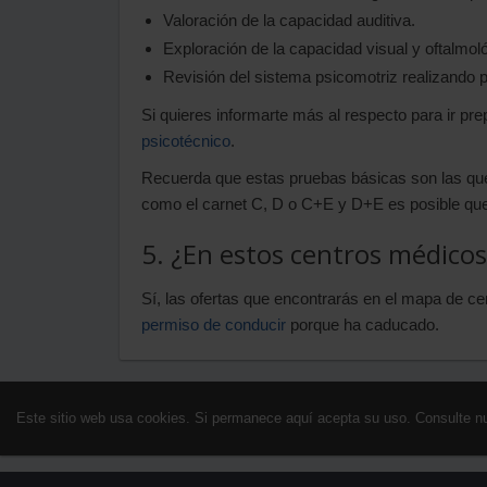
Valoración de la capacidad auditiva.
Exploración de la capacidad visual y oftalmol
Revisión del sistema psicomotriz realizando p
Si quieres informarte más al respecto para ir pr
psicotécnico
.
Recuerda que estas pruebas básicas son las que 
como el carnet C, D o C+E y D+E es posible que
5. ¿En estos centros médico
Sí, las ofertas que encontrarás en el mapa de c
permiso de conducir
porque ha caducado.
Este sitio web usa cookies. Si permanece aquí acepta su uso. Consulte n