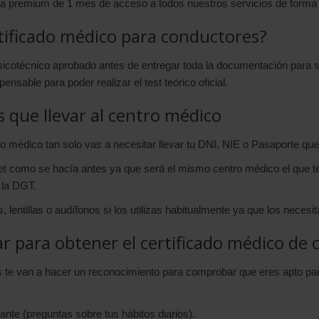
nta premium de 1 mes de acceso a todos nuestros servicios de forma g
tificado médico para conductores?
icotécnico aprobado antes de entregar toda la documentación para su
ensable para poder realizar el test teórico oficial.
 que llevar al centro médico
do médico tan solo vas a necesitar llevar tu DNI, NIE o Pasaporte que t
t como se hacía antes ya que será el mismo centro médico el que te t
 la DGT.
s, lentillas o audífonos si los utilizas habitualmente ya que los necesi
r para obtener el certificado médico de
te van a hacer un reconocimiento para comprobar que eres apto para
ante (preguntas sobre tus hábitos diarios).