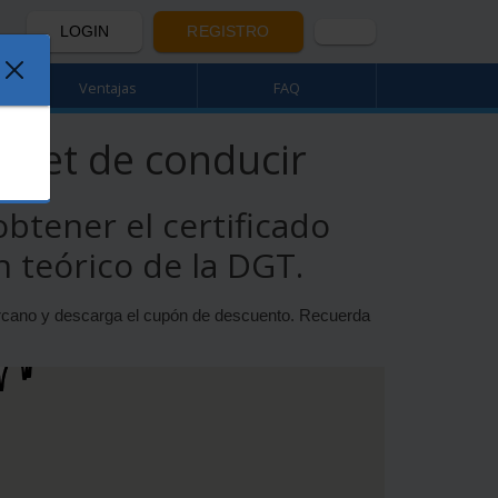
LOGIN
REGISTRO
Ventajas
FAQ
arnet de conducir
btener el certificado
 teórico de la DGT.
ercano y descarga el cupón de descuento. Recuerda