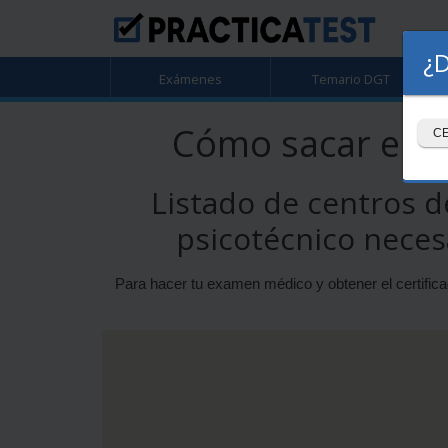
¿D
Exámenes
Temario DGT
Cómo sacar el ce
C
Listado de centros d
psicotécnico neces
Para hacer tu examen médico y obtener el certifi