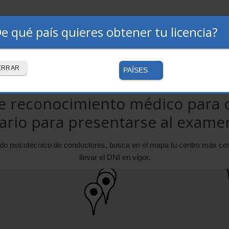
e qué país quieres obtener tu licencia?
Premium
Autoescuelas
Cómo funciona
rtificado médico para el c
ERRAR
PAÍSES
e reconocimiento médico para o
ario para presentarse al examen
cado psicotécnico de conductores, busca en el mapa tu centro más c
llevar el DNI en vigor.