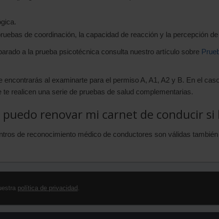
ógica.
ruebas de coordinación, la capacidad de reacción y la percepción de 
eparado a la prueba psicotécnica consulta nuestro artículo sobre
Prueb
encontrarás al examinarte para el permiso A, A1, A2 y B. En el caso
 te realicen una serie de pruebas de salud complementarias.
s puedo renovar mi carnet de conducir si
entros de reconocimiento médico de conductores son válidas también
uestra
política de privacidad
.