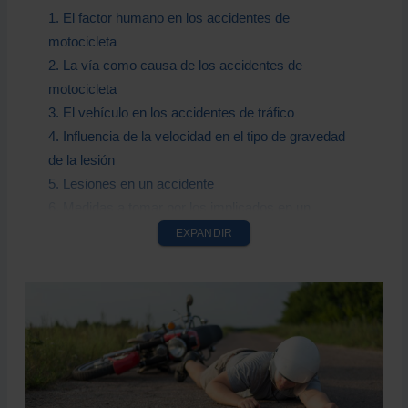
1. El factor humano en los accidentes de
motocicleta
2. La vía como causa de los accidentes de
motocicleta
3. El vehículo en los accidentes de tráfico
4. Influencia de la velocidad en el tipo de gravedad
de la lesión
5. Lesiones en un accidente
6. Medidas a tomar por los implicados en un
accidente
EXPANDIR
6.1 Medidas urgentes sin heridos
6.2 Medidas urgentes con heridos
7. Las personas no implicadas en el accidente
8. Actuaciones a realizar a un motorista lesionado
9. Comportamiento ante una hemorragia o
amputación
10. Comportamiento en caso de caída