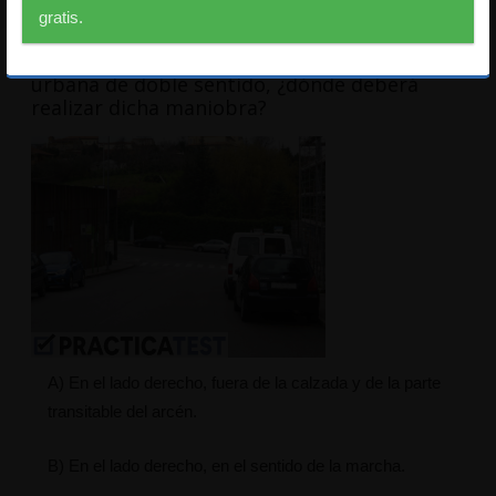
gratis.
1. Si desea parar a estacionar en una vía
urbana de doble sentido, ¿dónde deberá
realizar dicha maniobra?
A) En el lado derecho, fuera de la calzada y de la parte
transitable del arcén.
B) En el lado derecho, en el sentido de la marcha.