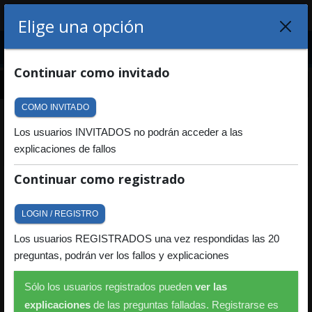
¿De qué país quieres obtener tu
Elige una opción
Menu
licencia?
LOGIN
REGISTRO
Continuar como invitado
12
13
14
15
16
17
18
19
20
CERRAR
COMO INVITADO
Las 20 preguntas más
Los usuarios INVITADOS no podrán acceder a las
PAÍSES
explicaciones de fallos
Difíciles del Permiso B+E
Continuar como registrado
Volver
LOGIN / REGISTRO
Os ofrecemos
las 20 preguntas más difíciles del permiso
Los usuarios REGISTRADOS una vez respondidas las 20
Permiso B+E que la DGT
ha añadido este 2026 a su base de
preguntas, podrán ver los fallos y explicaciones
datos. Todos los exámenes de la DGT incluyen explicaciones.
Sólo los usuarios registrados pueden
ver las
20
MINUTOS
explicaciones
de las preguntas falladas. Registrarse es