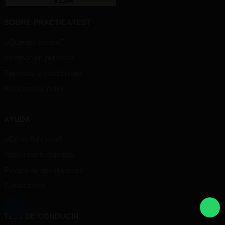
SOBRE PRACTICATEST
¿Quiénes somos?
Información permisos
Términos y condiciones
Autoescuela online
AYUDA
¿Cómo funciona?
Preguntas frecuentes
Política de devoluciones
Contáctanos
TEST DE CONDUCIR