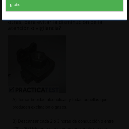
gratis.
1. ¿Qué precauciones se pueden tomar, entre
otras, para evitar la disminución de la
atención o vigilancia?
A) Tomar bebidas alcohólicas y todas aquellas que
producen excitación o gases.
B) Descansar cada 2 ó 3 horas de conducción o entre
200 y 300 kilómetros, y siempre que apetezca o se