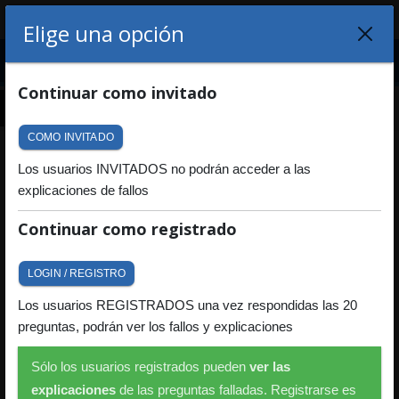
¿De qué país quieres obtener tu
Elige una opción
Menu
licencia?
LOGIN
REGISTRO
Continuar como invitado
12
13
14
15
16
17
18
19
20
CERRAR
COMO INVITADO
Las 20 preguntas más
Los usuarios INVITADOS no podrán acceder a las
PAÍSES
explicaciones de fallos
Fáciles del Permiso C
Continuar como registrado
Volver
LOGIN / REGISTRO
Os ofrecemos
las 20 preguntas más sencillas del permiso
Los usuarios REGISTRADOS una vez respondidas las 20
Permiso C que la DGT
ha añadido este 2026 a su base de datos.
preguntas, podrán ver los fallos y explicaciones
Todos los exámenes de la DGT incluyen explicaciones.
Sólo los usuarios registrados pueden
ver las
20
MINUTOS
explicaciones
de las preguntas falladas. Registrarse es