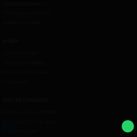
Información permisos
Términos y condiciones
Autoescuela online
AYUDA
¿Cómo funciona?
Preguntas frecuentes
Política de devoluciones
Contáctanos
TEST DE CONDUCIR
Test de coche y exámenes
Nuevos test DGT de moto
Nuevos test CAP