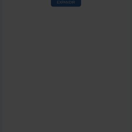
EXPANDIR
¿Tiene algún inconveniente?