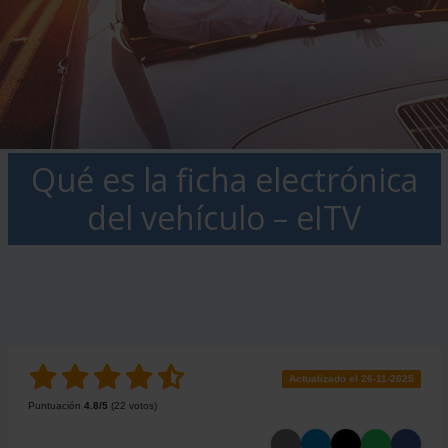
Qué es la ficha electrónica
del vehículo – eITV
Actualizado el 26-11-2025
Puntuación
4.8
/5
(
22
votos)