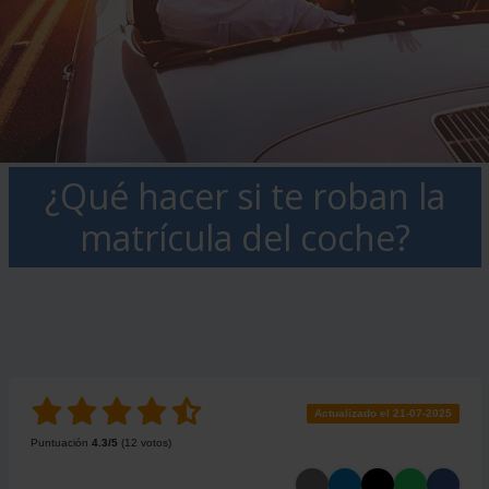
¿Qué hacer si te roban la
matrícula del coche?
Actualizado el 21-07-2025
Puntuación
4.3
/5
(
12
votos)