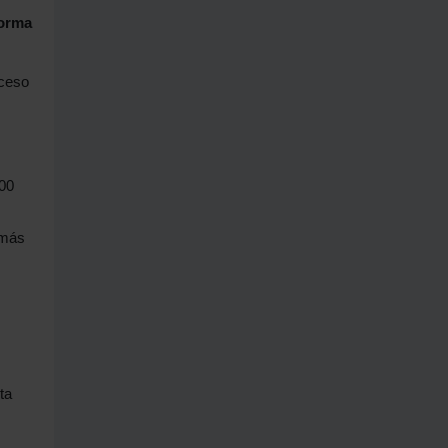
forma
oceso
00
 más
ta