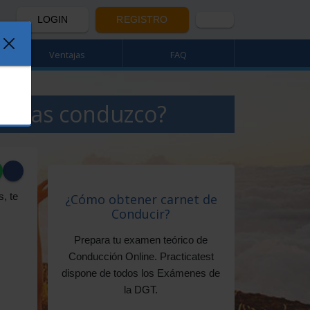
LOGIN
REGISTRO
Ventajas
FAQ
ntras conduzco?
, te
¿Cómo obtener carnet de
Conducir?
Prepara tu examen teórico de
Conducción Online. Practicatest
dispone de todos los Exámenes de
la DGT.