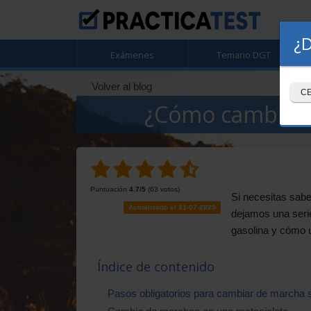
¿D
Exámenes
Temario DGT
Volver al blog
C
¿Cómo cambiar 
Puntuación
4.7
/5
(
63
votos)
Si necesitas sabe
Actualizado el 21-07-2025
dejamos una serie
gasolina y cómo u
Índice de contenido
Pasos obligatorios para cambiar de marcha