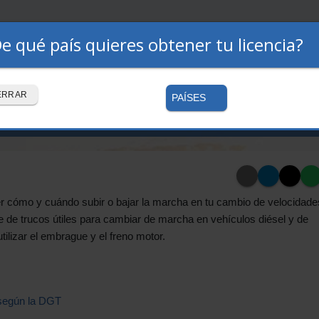
e qué país quieres obtener tu licencia?
Premium
Autoescuelas
Cómo funciona
ERRAR
PAÍSES
de marcha correctamente mie
r cómo y cuándo subir o bajar la marcha en tu cambio de velocidades
 de trucos útiles para cambiar de marcha en vehículos diésel y de
tilizar el embrague y el freno motor.
 según la DGT