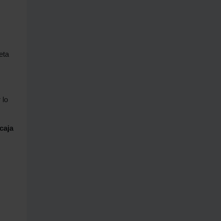
eta
 lo
caja