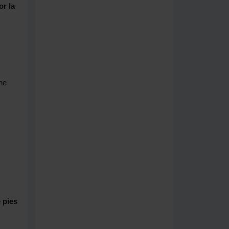
or la
ne
 pies