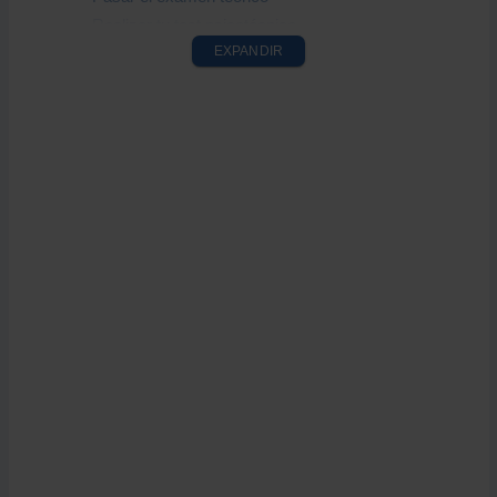
Realizar tu test psicotécnico
EXPANDIR
Examen práctico
Documentos que debo aportar
Tipos de licencias de conducción en España y
equivalencias con Cuba
Carnet A
Carnet B
Carnet C
Carnet D