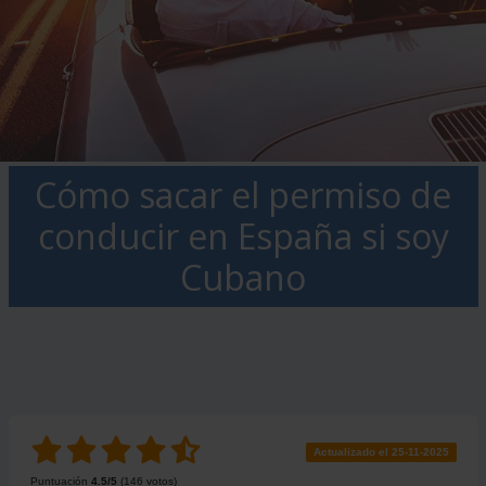
Cómo sacar el permiso de
conducir en España si soy
Cubano
Actualizado el 25-11-2025
Puntuación
4.5
/5
(
146
votos)