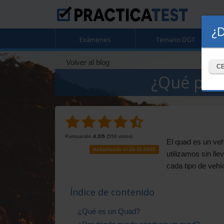
¿D
Exámenes
Temario DGT
Volver al blog
C
¿Qué perm
Puntuación
4.2
/5
(
556
votos)
El quad es un veh
Actualizado el 25-11-2025
utilizamos sin ll
cada tipo de vehíc
Índice de contenido
¿Qué es un Quad?