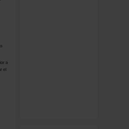
as
ior a
r el