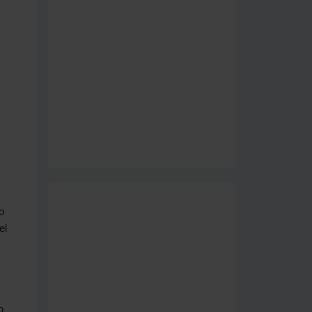
o
el
o