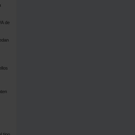
a
VA de
cedan
llos
nten
l tipo