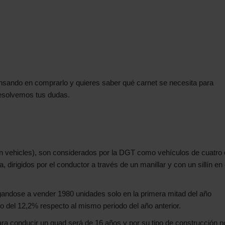
sando en comprarlo y quieres saber qué carnet se necesita para
resolvemos tus dudas.
n vehicles), son considerados por la DGT como vehículos de cuatro 
dirigidos por el conductor a través de un manillar y con un sillín en 
gandose a vender 1980 unidades solo en la primera mitad del año
 del 12,2% respecto al mismo periodo del año anterior.
a conducir un quad será de 16 años y por su tipo de construcción n