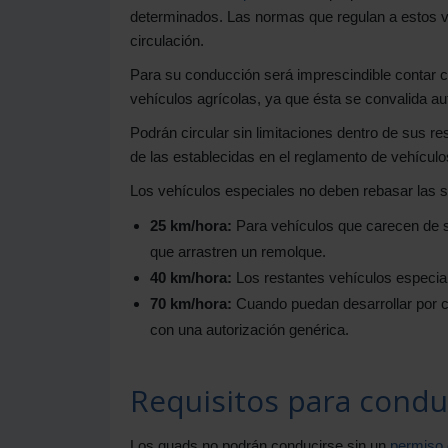
determinados. Las normas que regulan a estos v
circulación.
Para su conducción será imprescindible contar c
vehículos agrícolas, ya que ésta se convalida a
Podrán circular sin limitaciones dentro de sus
de las establecidas en el reglamento de vehículo
Los vehículos especiales no deben rebasar las s
25 km/hora:
Para vehículos que carecen de s
que arrastren un remolque.
40 km/hora:
Los restantes vehículos especia
70 km/hora:
Cuando puedan desarrollar por c
con una autorización genérica.
Requisitos para condu
Los quads no podrán conducirse sin un
permiso 