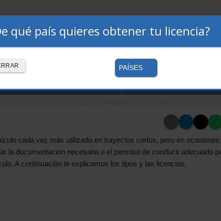
e qué país quieres obtener tu licencia?
Premium
Autoescuelas
Cómo funciona
ERRAR
PAÍSES
iso se necesita para conduci
ículo cada vez más utilizado en trayectos cortos, pero en ocasiones 
evar la documentación necesaria o el permiso de conducir adecuado p
ulo. A continuación te explicamos los tipos y las licencias.