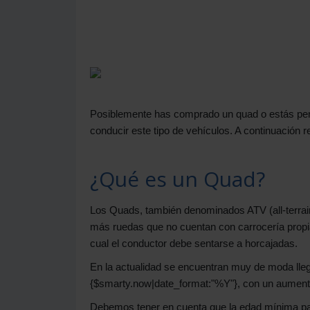
Posiblemente has comprado un quad o estás pen
conducir este tipo de vehículos. A continuación 
¿Qué es un Quad?
Los Quads, también denominados ATV (all-terrai
más ruedas que no cuentan con carrocería propia, 
cual el conductor debe sentarse a horcajadas.
En la actualidad se encuentran muy de moda lle
{$smarty.now|date_format:"%Y"}, con un aumento
Debemos tener en cuenta que la edad mínima par