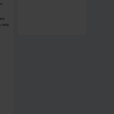
so
ara
a neta