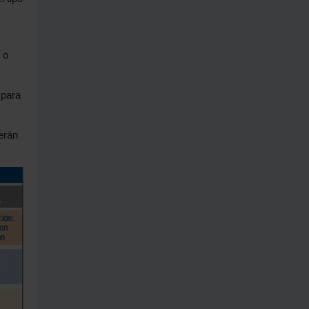
 o
 para
erán