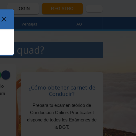
LOGIN
REGISTRO
Ventajas
FAQ
r un quad?
lo
¿Cómo obtener carnet de
Conducir?
ara
Prepara tu examen teórico de
Conducción Online. Practicatest
dispone de todos los Exámenes de
la DGT.