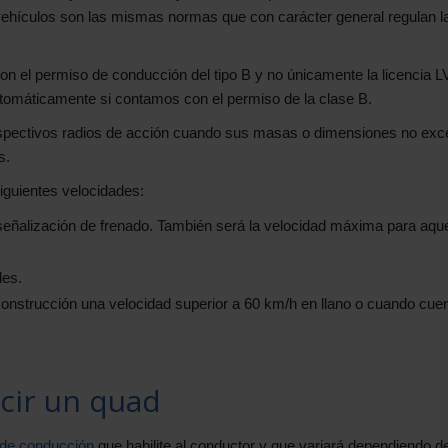
ehículos son las mismas normas que con carácter general regulan l
on el permiso de conducción del tipo B y no únicamente la licencia L
utomáticamente si contamos con el permiso de la clase B.
 respectivos radios de acción cuando sus masas o dimensiones no ex
s.
iguientes velocidades:
eñalización de frenado. También será la velocidad máxima para aque
les.
onstrucción una velocidad superior a 60 km/h en llano o cuando cue
cir un quad
de conducción
que habilite al conductor y que variará dependiendo de