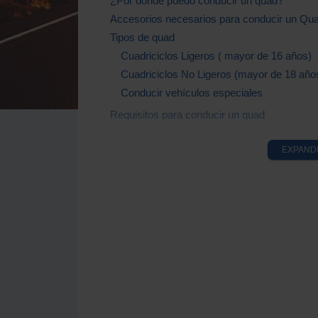
¿Por dónde puedo conducir un quad?
Accesorios necesarios para conducir un Qu
Tipos de quad
Cuadriciclos Ligeros ( mayor de 16 años)
Cuadriciclos No Ligeros (mayor de 18 año
Conducir vehículos especiales
Requisitos para conducir un quad
¿Qué permiso de conducir se necesita pa
EXPAND
¿Qué documentos necesito para conducir u
Permiso de circulación de un quad
Tarjeta de inspección ITV
Seguro de Responsabilidad Civil
Ficha técnica del quad
Consejos para conducir un quad de manera 