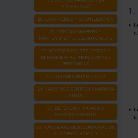
19. LOS NEUMÁTICOS Y LA
ADHERENCIA
1.
20. LOS FRENOS Y SU UTILIZACIÓN
L
21. FUNCIONAMIENTO Y
ca
MANTENIMIENTO DEL AUTOMÓVIL
22. ACCESORIOS, REPUESTOS Y
HERRAMIENTAS. INSPECCIONES
PERIÓDICAS
23. LOS ADELANTAMIENTOS
24. CAMBIO DE SENTIDO Y MARCHA
ATRÁS
25. DETENCIÓN, PARADA Y
L
ESTACIONAMIENTO
la
26. MANIOBRAS DE INCORPORACIÓN
A LA CIRCULACIÓN Y