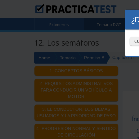
¿D
Exámenes
Temario DGT
12. Los semáforos
C
Capítulo 12:
Home
Temario
Permiso B
1. CONCEPTOS BÁSICOS
2. REQUISITOS ADMINISTRATIVOS
PARA CONDUCIR UN VEHÍCULO A
MOTOR
3. EL CONDUCTOR, LOS DEMÁS
USUARIOS Y LA PRIORIDAD DE PASO
Ín
4. PROGRESIÓN NORMAL Y SENTIDO
1
DE CIRCULACIÓN
2