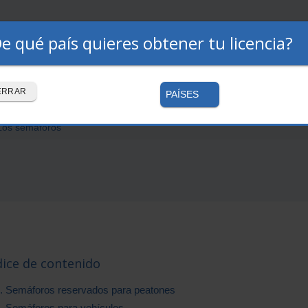
e qué país quieres obtener tu licencia?
Premium
Autoescuelas
Cómo funciona
ERRAR
PAÍSES
 Los semáforos
dice de contenido
. Semáforos reservados para peatones
. Semáforos para vehículos