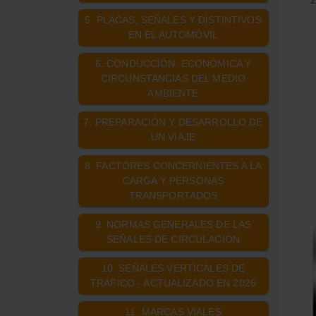
5. PLACAS, SEÑALES Y DISTINTIVOS
EN EL AUTOMÓVIL
6. CONDUCCIÓN, ECONÓMICA Y
CIRCUNSTANCIAS DEL MEDIO
AMBIENTE
7. PREPARACIÓN Y DESARROLLO DE
UN VIAJE
8. FACTORES CONCERNIENTES A LA
CARGA Y PERSONAS
TRANSPORTADOS
9. NORMAS GENERALES DE LAS
SEÑALES DE CIRCULACIÓN
10. SEÑALES VERTICALES DE
TRÁFICO - ACTUALIZADO EN 2026
11. MARCAS VIALES