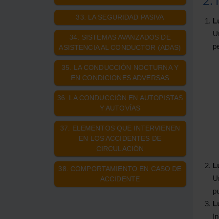
2.
33. LA SEGURIDAD PASIVA
L
Un
34. SISTEMAS AVANZADOS DE
p
ASISTENCIA AL CONDUCTOR (ADAS)
35. LA CONDUCCIÓN NOCTURNA Y
EN CONDICIONES ADVERSAS
36. LA CONDUCCIÓN EN AUTOPISTAS
Y AUTOVÍAS
37. ELEMENTOS QUE INTERVIENEN
EN LOS ACCIDENTES DE
CIRCULACIÓN
L
38. COMPORTAMIENTO EN CASO DE
Un
ACCIDENTE
pu
L
In