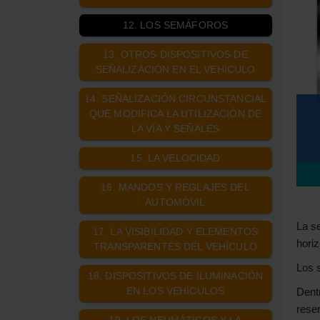
12. LOS SEMÁFOROS
13. OTROS DISPOSITIVOS DE
SEÑALIZACIÓN EN EL VEHÍCULO
14. SEÑALIZACIÓN CIRCUNSTANCIAL
QUE MODIFICA LA UTILIZACIÓN DE
LA VÍA Y SEÑALES
15. LA VELOCIDAD
16. MANDOS Y REGLAJES DEL
AUTOMÓVIL
La se
17. LA VISIBILIDAD Y ELEMENTOS
horiz
TRANSPARENTES DEL VEHÍCULO
Los 
18. DISPOSITIVOS DE ILUMINACIÓN
EN LOS VEHÍCULOS
Dentr
rese