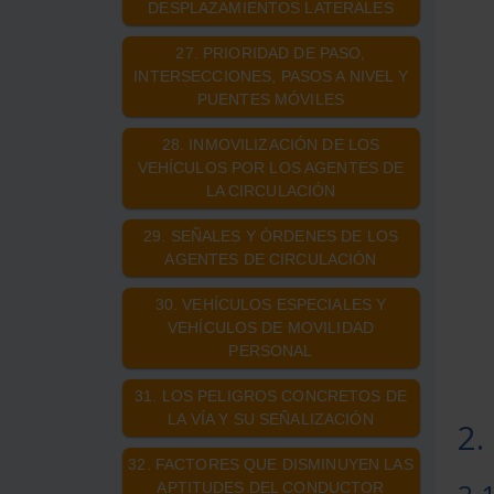
DESPLAZAMIENTOS LATERALES
27. PRIORIDAD DE PASO,
INTERSECCIONES, PASOS A NIVEL Y
PUENTES MÓVILES
28. INMOVILIZACIÓN DE LOS
VEHÍCULOS POR LOS AGENTES DE
LA CIRCULACIÓN
29. SEÑALES Y ÓRDENES DE LOS
AGENTES DE CIRCULACIÓN
30. VEHÍCULOS ESPECIALES Y
VEHÍCULOS DE MOVILIDAD
PERSONAL
31. LOS PELIGROS CONCRETOS DE
LA VÍA Y SU SEÑALIZACIÓN
2.
32. FACTORES QUE DISMINUYEN LAS
APTITUDES DEL CONDUCTOR