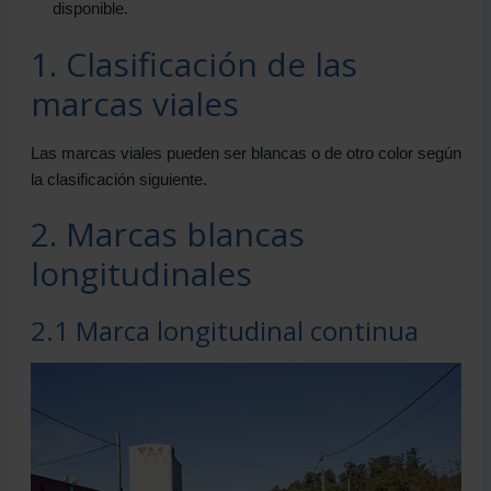
6.2 Marca amarilla continua
disponible.
6.3 Marca amarilla discontinua
1. Clasificación de las
6.4 Cuadrícula de marcas amarillas
6.5 Marcas azules
marcas viales
6.6 Damero (Marcas blancas y rojas)
Las marcas viales pueden ser blancas o de otro color según
la clasificación siguiente.
2. Marcas blancas
longitudinales
2.1 Marca longitudinal continua