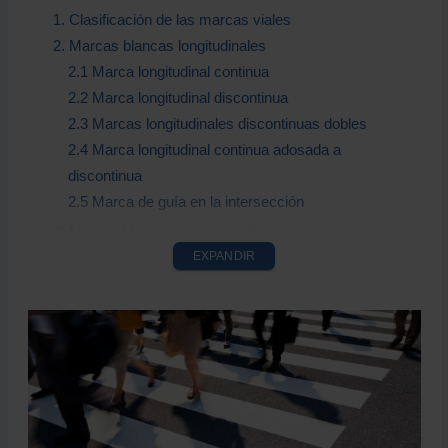
1. Clasificación de las marcas viales
2. Marcas blancas longitudinales
2.1 Marca longitudinal continua
2.2 Marca longitudinal discontinua
2.3 Marcas longitudinales discontinuas dobles
2.4 Marca longitudinal continua adosada a
discontinua
2.5 Marca de guía en la intersección
3. Marcas blancas transversales
EXPANDIR
3.1 Marca transversal continua
3.2 Marca transversal discontinua
3.3 Marca de paso para peatones
3.4 Marca de paso para ciclistas
4. Señales horizontales de circulación
4.1 Ceda el paso
4.2 Detención obligatoria o Stop
4.3 Señal de limitación de velocidad