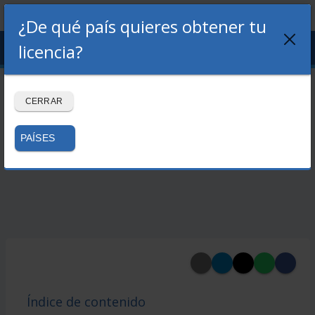
¿De qué país quieres obtener tu
Menu
licencia?
LOGIN
REGISTRO
11. Marcas viales
CERRAR
Volver al temario del Permiso B
PAÍSES
ÍNDICE DE TEMARIO
Índice de contenido