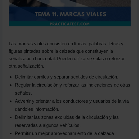
4.4 Flecha de selección de carriles
4.5 Flecha de salida
4.6 Flecha de fin de carril
4.7 Flecha de retorno
5. Otras marcas e inscripciones de color blanco
Las marcas viales consisten en líneas, palabras, letras y
5.1 Marca de bifurcación
figuras pintadas sobre la calzada que constituyen la
5.2 Marca de paso a nivel
señalización horizontal. Pueden utilizarse solas o reforzar
5.3 Inscripción de carril o zona reservada
otra señalización.
5.4 Marca de comienzo de carril reservado
Delimitar carriles y separar sentidos de circulación.
5.5 Marca de vía ciclista
Regular la circulación y reforzar las indicaciones de otras
5.6 Líneas y marcas de estacionamiento
señales.
5.7 Cebreado
Advertir y orientar a los conductores y usuarios de la vía
5.8 Línea de borde de calzada
dándoles información.
5.9 Otras marcas e inscripciones
Delimitar las zonas excluidas de la circulación y las
6. Marcas de otros colores
reservadas a algunos vehículos.
6.1 Marca amarilla en zig-zag
Permitir un mejor aprovechamiento de la calzada