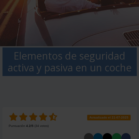
Elementos de seguridad
activa y pasiva en un coche
Actualizado el 21-07-2025
Puntuación
4.2
/5
(
34
votos)